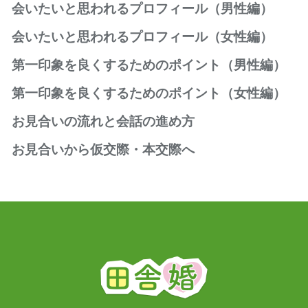
会いたいと思われるプロフィール（男性編）
婚活におけるプロフィールとは
会いたいと思われるプロフィール（女性編）
人の心を捉える笑顔の写真
婚活におけるプロフィールとは
第一印象を良くするためのポイント（男性編）
お写真の大きさやポーズ
人の心を捉える笑顔の写真
お写真のポイント
「清潔感」と「誠実さ」が大切
第一印象を良くするためのポイント（女性編）
お写真の大きさやポーズ
趣味や休日の過ごし方
お見合いでの表情と声のポイント
お写真のポイント
自己紹介の書き方
表情、声、姿勢のポイント
お見合いの流れと会話の進め方
お話しをする時のポイント
趣味や休日の過ごし方
お相手への希望
お話しをする時のポイント
服装、髪型、爪、髭のポイント
自己紹介の書き方
お見合い成立後の準備
お見合いから仮交際・本交際へ
服装のポイント
お相手への希望
待ち合わせと初対面の挨拶
メイクや髪型のポイント
仮交際に進むための3つのポイント
自己紹介・注文・お話しの内容
仮交際から初めてのデートへ
お見合い終了時とお会計とお見送り
仮交際から成婚を前提とした本交際へ