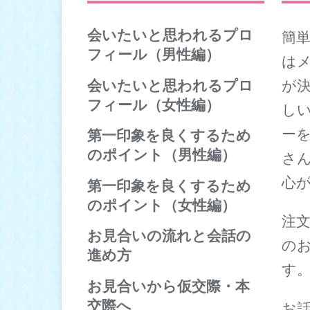
会いたいと思われるプロ
簡
フィール（男性編）
は
婚活におけるプロフィールと
会いたいと思われるプロ
が
は
フィール（女性編）
し
人の心を捉える笑顔の写真
婚活におけるプロフィールと
ー
お写真の大きさやポーズ
第一印象を良くするため
は
お写真のポイント
のポイント（男性編）
さ
人の心を捉える笑顔の写真
趣味や休日の過ごし方
「清潔感」と「誠実さ」が大
心
お写真の大きさやポーズ
第一印象を良くするため
自己紹介の書き方
切
お写真のポイント
のポイント（女性編）
お相手への希望
お見合いでの表情と声のポイ
趣味や休日の過ごし方
注
ント
表情、声、姿勢のポイント
お見合いの流れと会話の
自己紹介の書き方
の
お話しをする時のポイント
お話しをする時のポイント
進め方
お相手への希望
服装、髪型、爪、髭のポイン
服装のポイント
す
お見合い成立後の準備
ト
お見合いから仮交際・本
メイクや髪型のポイント
待ち合わせと初対面の挨拶
交際へ
お