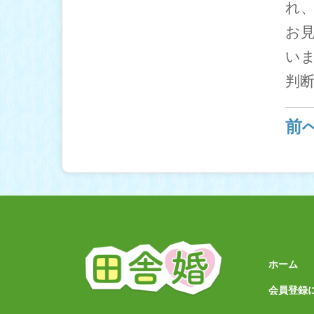
れ
お
い
判
前
ホーム
会員登録