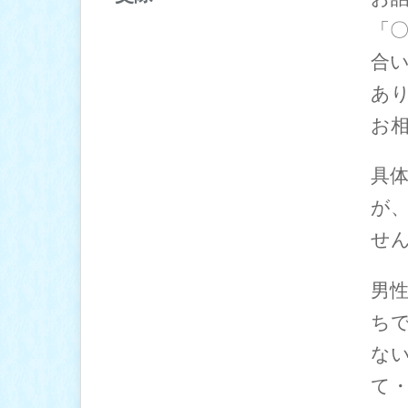
自己紹介・注文・お話しの内
「
仮交際に進むための3つのポ
容
イント
お見合い終了時とお会計とお
合
仮交際から初めてのデートへ
見送り
あ
仮交際から成婚を前提とした
本交際へ
お
具
が
せ
男
ち
な
て