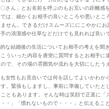
〇〇さん」とお名前を呼ぶのもお互いの距離感
いでは、細かくお相手の良いところや悪いとこ
りません。できるだけスムーズににこやかにお
相手の清潔感や仕草などだけでも見れれば良い
体的な結婚後の生活についてお相手の考えを聞
、こういった内容を唐突に質問するとお相手に
んので、その場の雰囲気や流れを大切にしたう
性も女性もお見合いでは何を話してよいかわか
です。緊張もしますし、事前に準備していたと
いこともあります。そんな時は笑顔で正直に「
・・・」「慣れないもので・・・」と伝えるこ